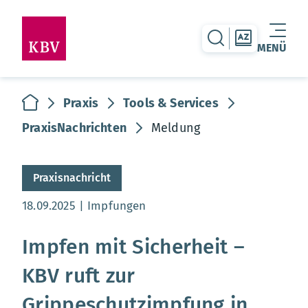
zur Suche-Seite
zur Themen
MENÜ
Warenkorb leer
zur Startseite
Praxis
Tools & Services
PraxisNachrichten
Meldung
Praxisnachricht
Aktualisierungsdatum:
18.09.2025
Impfungen
Impfen mit Sicherheit –
KBV ruft zur
Grippeschutzimpfung in