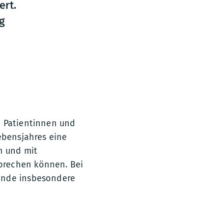
ert.
g
e Patientinnen und
ebensjahres eine
n und mit
prechen können. Bei
pende insbesondere