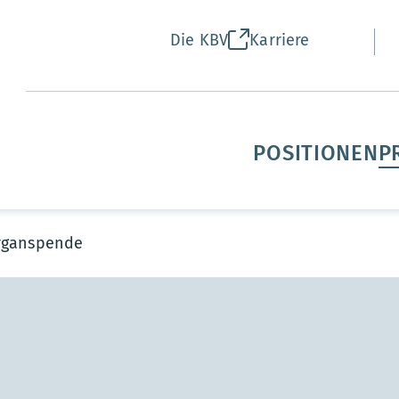
Die KBV
Karriere
POSITIONEN
P
rganspende