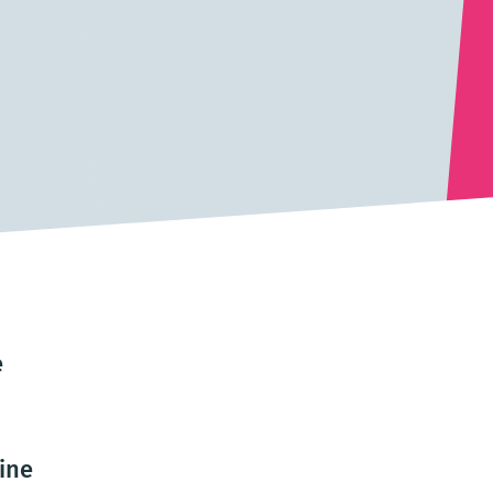
e
ine