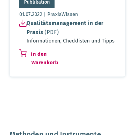
Publikation
Aktualisierungsdatum:
01.07.2022
PraxisWissen
Qualitätsmanagement in der
Praxis
(PDF)
Informationen, Checklisten und Tipps
In den
Warenkorb
Methoden und Instrumente