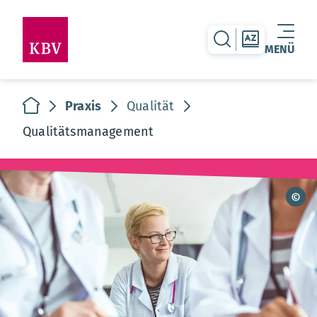
zur Suche-Seite
zur Themen
MENÜ
Warenkorb leer
zur Startseite
Praxis
Qualität
Qualitätsmanagement