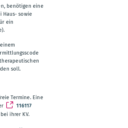
en, benötigen eine
i Haus- sowie
ür ein
).
 einem
ermittlungsscode
otherapeutischen
den soll.
reie Termine. Eine
er
116117
bei ihrer KV.