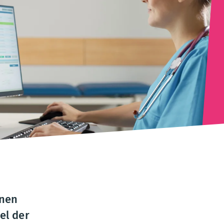
inen
el der