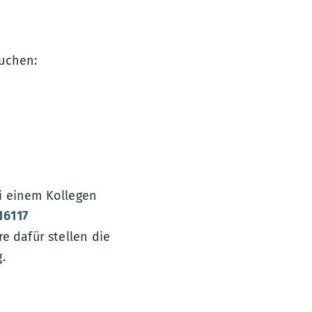
buchen:
i einem Kollegen
16117
e dafür stellen die
.