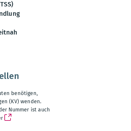
(TSS)
andlung
eitnah
ellen
uten benötigen,
ngen (KV) wenden.
 der Nummer ist auch
er