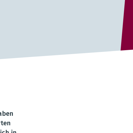
haben
rten
ich in