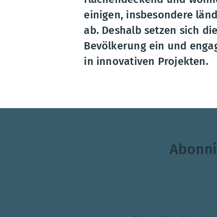
einigen, insbesondere län
ab. Deshalb setzen sich di
Bevölkerung ein und engag
in innovativen Projekten.
Sicherstellungsatlas
Eine interaktive Karte gibt einen Überblick über die
Abonni
Themenauswahl