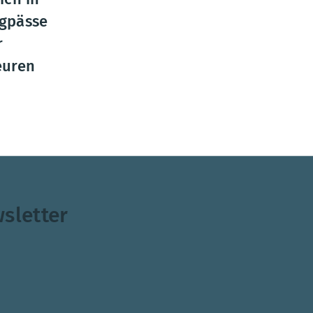
ngpässe
r
euren
ambulanten Versorgung in den Regionen.
sletter