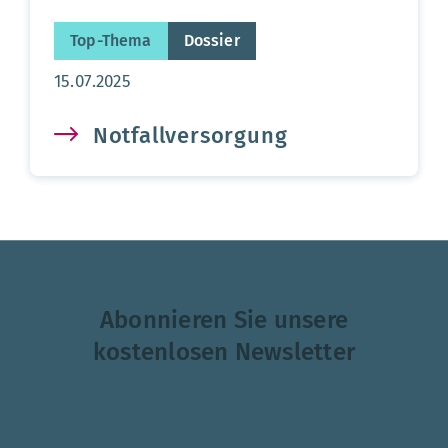
Top-Thema
Dossier
Aktualisierungsdatum:
15.07.2025
Notfallversorgung
Abonnieren Sie unsere
kostenlosen Newsletter