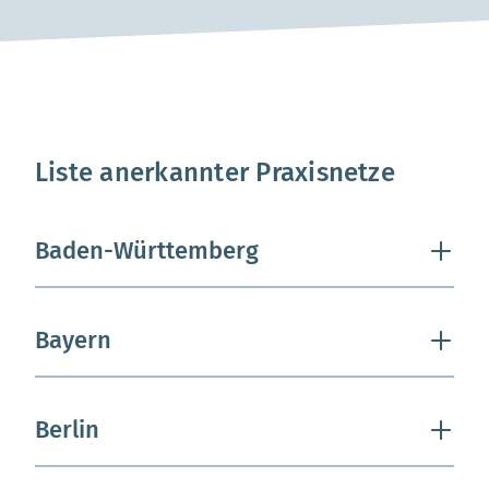
Praxisnetzatlas
Interaktive Karte mit regionalen Praxisnetzen: Mit diesem
Liste anerkannter Praxisnetze
Baden-Württemberg
Bayern
Berlin