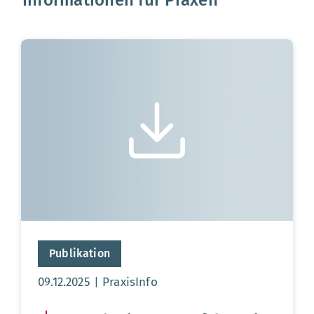
Informationen für Praxen
Publikation
Aktualisierungsdatum:
09.12.2025
PraxisInfo