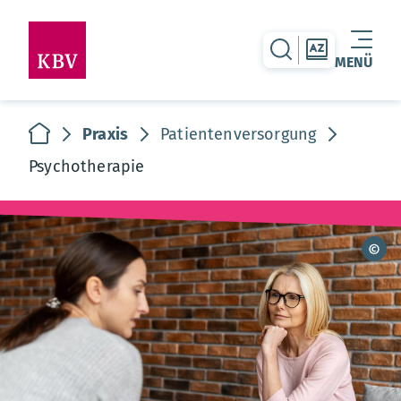
zur Suche-Seite
zur Themen
MENÜ
Warenkorb leer
zur Startseite
Praxis
Patientenversorgung
Psychotherapie