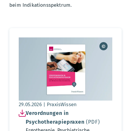
beim Indikationsspektrum.
Aktualisierungsdatum:
29.05.2026
PraxisWissen
Verordnungen in
Psychotherapiepraxen
(PDF)
Ergotherapie, Psychiatrische