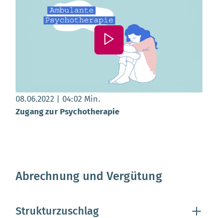
Datum:
, Dauer:
04 Minuten 02 Sekunden
08.06.2022
04:02 Min.
Zugang zur Psychotherapie
Abrechnung und Vergütung
Strukturzuschlag