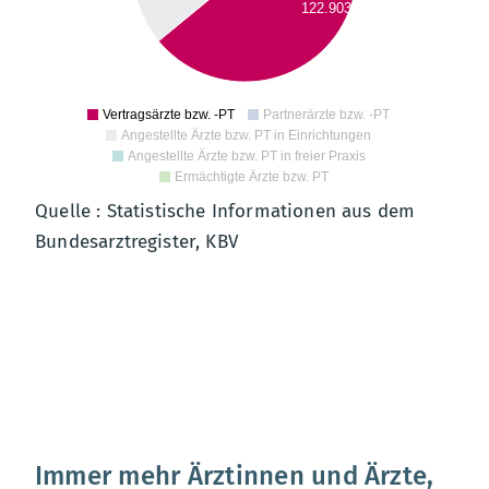
122.903
0000
0000
0
0
Vertragsärzte bzw. -PT
Partnerärzte bzw. -PT
Angestellte Ärzte bzw. PT in Einrichtungen
Angestellte Ärzte bzw. PT in freier Praxis
Ermächtigte Ärzte bzw. PT
Quelle : Statistische Informationen aus dem
Bundesarztregister, KBV
Teilnahmestatus und Teilnahmeumfang von Ärztinnen und
Immer mehr Ärztinnen und Ärzte,