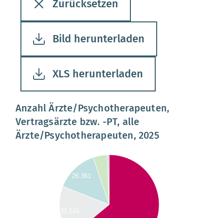
Zurücksetzen
Bild herunterladen
XLS herunterladen
Anzahl Ärzte/Psychotherapeuten,
Vertragsärzte bzw. -PT, alle
Ärzte/Psychotherapeuten, 2025
0000
26.361
0000
0000
0000
32.516