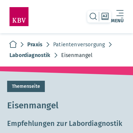
zur Suche-Seite
zur Themen
MENÜ
Warenkorb leer
zur Startseite
Praxis
Patientenversorgung
Labordiagnostik
Eisenmangel
Themenseite
Eisenmangel
Empfehlungen zur Labordiagnostik