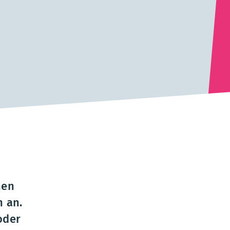
hen
n an.
oder