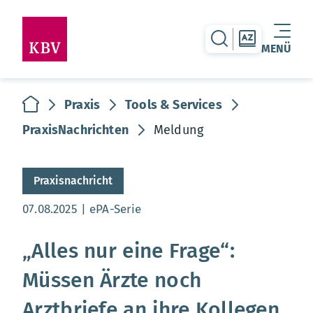
zur Suche-Seite
zur Themen
MENÜ
Warenkorb leer
zur Startseite
Praxis
Tools & Services
PraxisNachrichten
Meldung
Praxisnachricht
Aktualisierungsdatum:
07.08.2025
ePA-Serie
„Alles nur eine Frage“:
Müssen Ärzte noch
Arztbriefe an ihre Kollegen