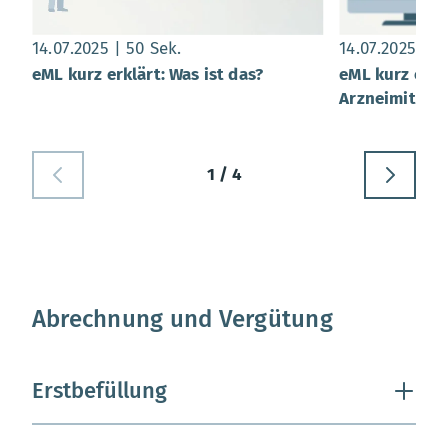
Datum:
, Dauer:
50 Sekunden
Datum:
, 
14.07.2025
50 Sek.
14.07.2025
5
eML kurz erklärt: Was ist das?
eML kurz erkl
Arzneimitteln
1 / 4
Abrechnung und Vergütung
Erstbefüllung