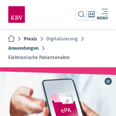
zur Suche-Seite
zur Themen
MENÜ
Warenkorb leer
zur Startseite
Praxis
Digitalisierung
Anwendungen
Elektronische Patientenakte