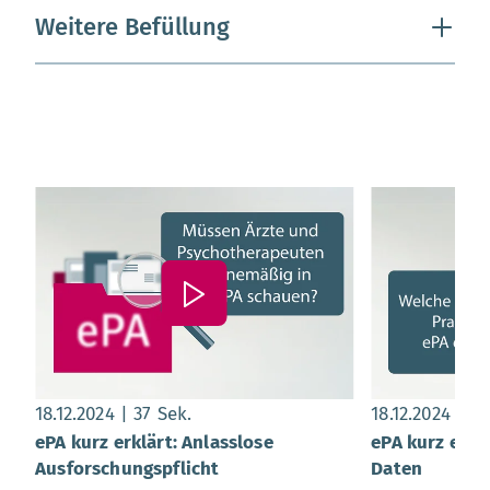
Weitere Befüllung
Datum:
, Dauer:
37 Sekunden
Datum:
, 
18.12.2024
37 Sek.
18.12.2024
44
ePA kurz erklärt: Anlasslose
ePA kurz erkl
Ausforschungspflicht
Daten