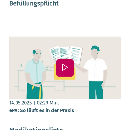
Befüllungspflicht
Datum:
, Dauer:
02 Minuten 29 Sekunden
14.05.2025
02:29 Min.
ePA: So läuft es in der Praxis