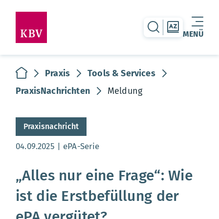
zur Suche-Seite
zur Themen
MENÜ
Warenkorb leer
zur Startseite
Praxis
Tools & Services
PraxisNachrichten
Meldung
Praxisnachricht
Aktualisierungsdatum:
04.09.2025
ePA-Serie
„Alles nur eine Frage“: Wie
ist die Erstbefüllung der
ePA vergütet?