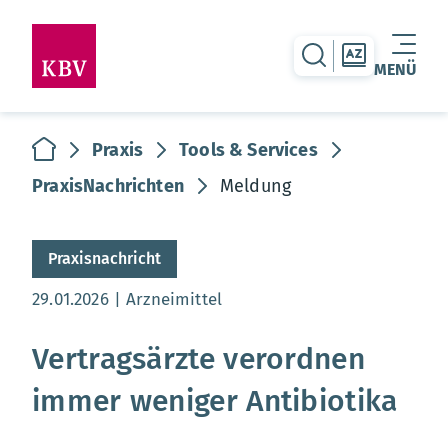
zur Suche-Seite
zur Themen
MENÜ
Warenkorb leer
zur Startseite
Praxis
Tools & Services
PraxisNachrichten
Meldung
Praxisnachricht
Aktualisierungsdatum:
29.01.2026
Arzneimittel
Vertragsärzte verordnen
immer weniger Antibiotika