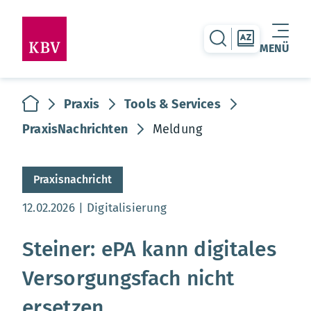
zur Suche-Seite
zur Themen
MENÜ
Warenkorb leer
zur Startseite
Praxis
Tools & Services
PraxisNachrichten
Meldung
Praxisnachricht
Aktualisierungsdatum:
12.02.2026
Digitalisierung
Steiner: ePA kann digitales
Versorgungsfach nicht
ersetzen