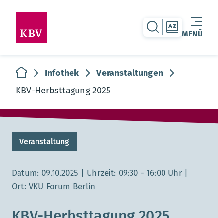
zur Suche-Seite
zur Themen
MENÜ
Warenkorb leer
zur Startseite
Infothek
Veranstaltungen
KBV-Herbsttagung 2025
Veranstaltung
Dauer:
Datum: 09.10.2025
Uhrzeit: 09:30 - 16:00 Uhr
Ort: VKU Forum Berlin
KBV-Herbsttagung 2025