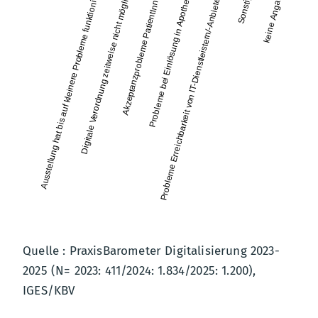
Ausstellung hat bis auf kleinere Probleme funktioniert
Digitale Verordnung zeitweise nicht möglich
Akzeptanzprobleme PatientInnen
Probleme bei Einlösung in Apotheke
Probleme Erreichbarkeit von IT-Dienstleistern/-Anbietern
Sonstige
keine Angabe
Quelle : PraxisBarometer Digitalisierung 2023-
2025 (N= 2023: 411/2024: 1.834/2025: 1.200),
IGES/KBV