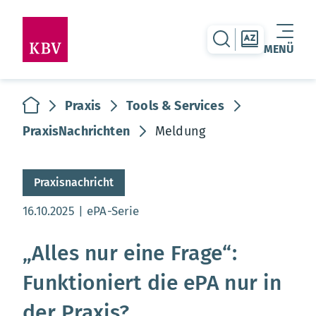
zur Suche-Seite
zur Themen
MENÜ
Warenkorb leer
zur Startseite
Praxis
Tools & Services
PraxisNachrichten
Meldung
Praxisnachricht
Aktualisierungsdatum:
16.10.2025
ePA-Serie
„Alles nur eine Frage“:
Funktioniert die ePA nur in
der Praxis?