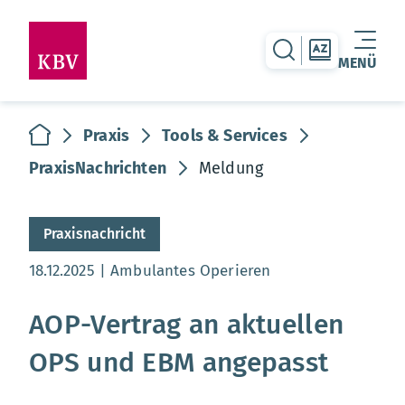
zur Suche-Seite
zur Themen
MENÜ
Warenkorb leer
zur Startseite
Praxis
Tools & Services
PraxisNachrichten
Meldung
Praxisnachricht
Aktualisierungsdatum:
18.12.2025
Ambulantes Operieren
AOP-Vertrag an aktuellen
OPS und EBM angepasst