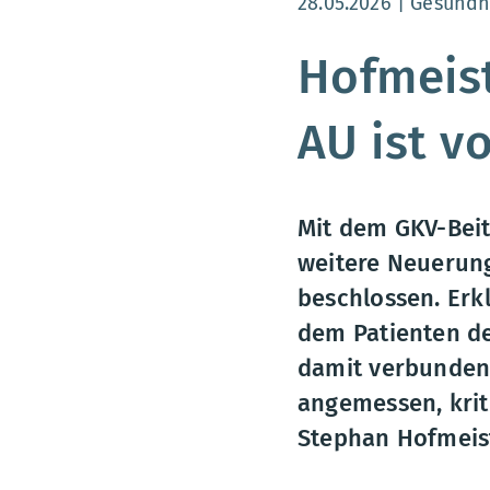
Aktualisierungsdatum
28.05.2026
Gesundhe
Hofmeist
AU ist v
Mit dem GKV-Beit
weitere Neuerung
beschlossen. Erkl
dem Patienten de
damit verbundene
angemessen, kriti
Stephan Hofmeist