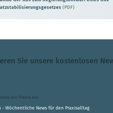
satzstabilisierungsgesetzes
(PDF)
eren Sie unsere kostenlosen New
ndestens ein Thema aus
 - Wöchentliche News für den Praxisalltag