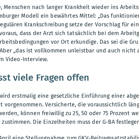
 Menschen nach langer Krankheit wieder ins Arbeits
burger Modell ein bewährtes Mittel: „Das funktionier
regulären Krankschreibung setze der Vorschlag für ei
voraus, dass der Arzt sich tatsächlich bei dem Arbeit
rbeitsbedingungen vor Ort erkundige. Das sei die Gru
 Aber „das ist vollkommen unleistbar und auch nicht
m Video-Interview.
st viele Fragen offen
ird erstmalig eine gesetzliche Einführung einer abg
it vorgenommen. Versicherte, die voraussichtlich län
werden, können freiwillig zu 25, 50 oder 75 Prozent w
 zustimmen. Die Einzelheiten muss der G-BA festlege
April eine Stellungnahme zum GKV-Beitragssatzstabili