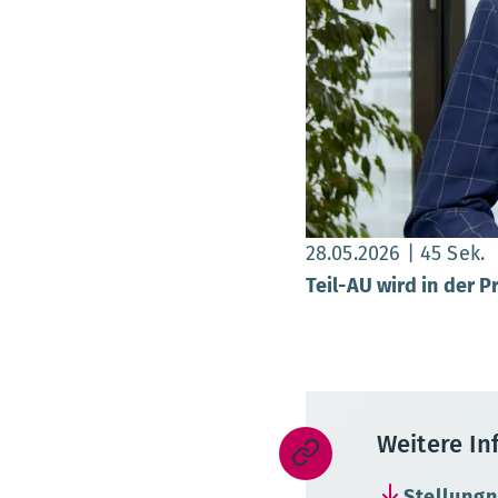
Datum:
, Dauer:
4
28.05.2026
45 Sek.
Teil-AU wird in der P
Weitere I
Stellung