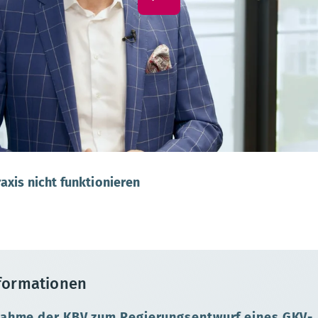
5 Sekunden
raxis nicht funktionieren
nformationen
nahme der KBV zum Regierungsentwurf eines GKV-