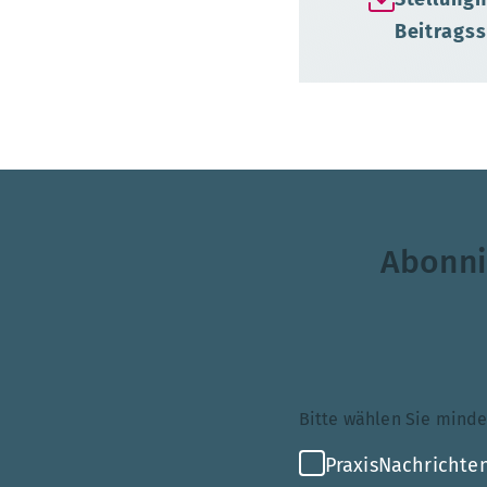
Beitrags
Abonni
Themenauswahl
Bitte wählen Sie mi
PraxisNachrichten