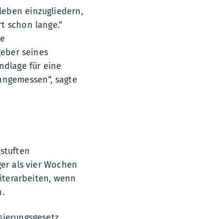
leben einzugliedern,
t schon lange.“
ne
geber seines
ndlage für eine
 angemessen“, sagte
estuften
ger als vier Wochen
eiterarbeiten, wenn
n.
sierungsgesetz