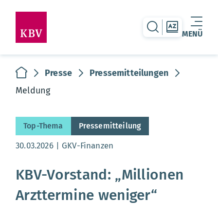
zur Suche-Seite
zur Themen
MENÜ
Warenkorb leer
zur Startseite
Presse
Pressemitteilungen
Meldung
Top-Thema
Pressemitteilung
Aktualisierungsdatum:
30.03.2026
GKV-Finanzen
KBV-Vorstand: „Millionen
Arzttermine weniger“