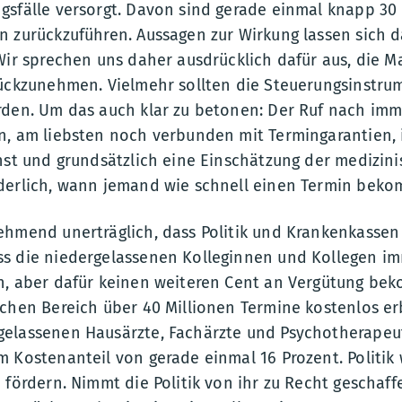
sfälle versorgt. Davon sind gerade einmal knapp 30 M
n zurückzuführen. Aussagen zur Wirkung lassen sich 
 Wir sprechen uns daher ausdrücklich dafür aus, die
rückzunehmen. Vielmehr sollten die Steuerungsinstru
rden. Um das auch klar zu betonen: Der Ruf nach i
n, am liebsten noch verbunden mit Termingarantien, i
chst und grundsätzlich eine Einschätzung der medizin
derlich, wann jemand wie schnell einen Termin beko
ehmend unerträglich, dass Politik und Krankenkassen
ss die niedergelassenen Kolleginnen und Kollegen i
n, aber dafür keinen weiteren Cent an Vergütung b
ichen Bereich über 40 Millionen Termine kostenlos er
elassenen Hausärzte, Fachärzte und Psychotherapeu
 Kostenanteil von gerade einmal 16 Prozent. Politik 
 fördern. Nimmt die Politik von ihr zu Recht geschaff