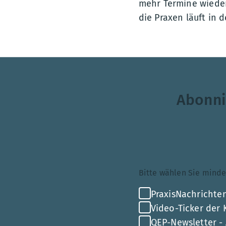
mehr Termine wieder
die Praxen läuft in 
Abonni
Themenauswahl
Bitte wählen Sie mi
PraxisNachrichten
Video-Ticker der
QEP-Newsletter -