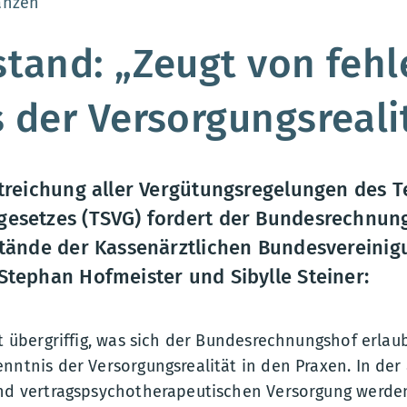
:
anzen
tand: „Zeugt von feh
 der Versorgungsreali
Streichung aller Vergütungsregelungen des T
esetzes (TSVG) fordert der Bundesrechnun
stände der Kassenärztlichen Bundesvereinigu
Stephan Hofmeister und Sibylle Steiner:
gt übergriffig, was sich der Bundesrechnungshof erlau
enntnis der Versorgungsrealität in den Praxen. In de
und vertragspsychotherapeutischen Versorgung werden