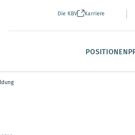
Die KBV
Karriere
POSITIONEN
P
ldung