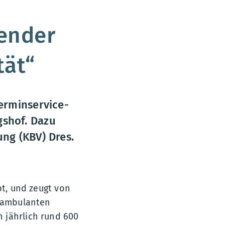
lender
tät“
erminservice-
gshof. Dazu
ng (KBV) Dres.
bt, und zeugt von
r ambulanten
 jährlich rund 600