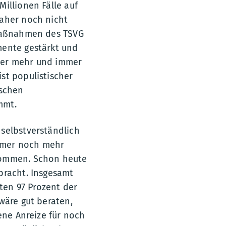
illionen Fälle auf
daher noch nicht
 Maßnahmen des TSVG
mente gestärkt und
mmer mehr und immer
st populistischer
ischen
mmt.
 selbstverständlich
mmer noch mehr
ekommen. Schon heute
bracht. Insgesamt
ten 97 Prozent der
wäre gut beraten,
ene Anreize für noch