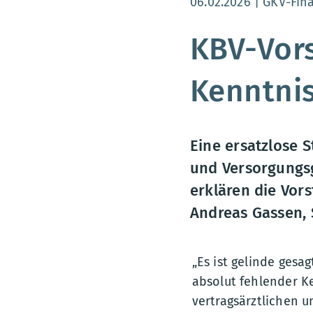
Aktualisierungsdatum
06.02.2026
GKV-Fin
KBV-Vors
Kenntnis
Eine ersatzlose 
und Versorgungsg
erklären die Vor
Andreas Gassen, 
„Es ist gelinde gesa
absolut fehlender K
vertragsärztlichen 