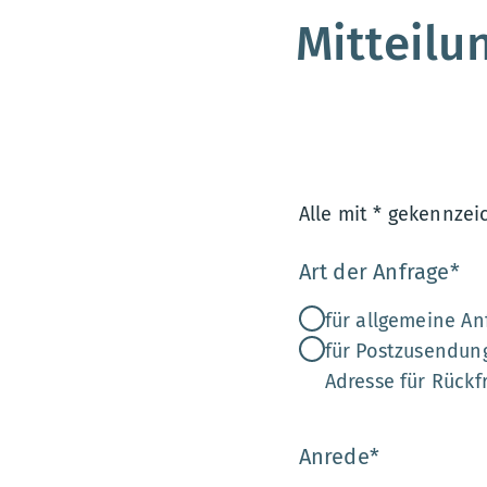
Mitteilu
Alle mit * gekennzei
Art der Anfrage
*
für allgemeine A
für Postzusendun
Adresse für Rückf
Anrede
*