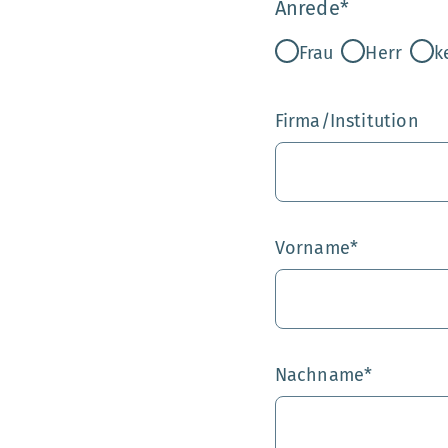
Anrede
*
Frau
Herr
k
Firma/Institution
Vorname
*
Nachname
*