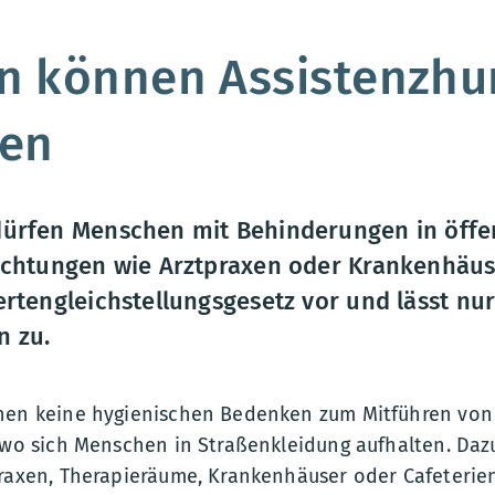
:
e
en können Assistenzh
gen
ürfen Menschen mit Behinderungen in öffen
ichtungen wie Arztpraxen oder Krankenhäus
ertengleichstellungsgesetz vor und lässt nu
n zu.
hen keine hygienischen Bedenken zum Mitführen von
, wo sich Menschen in Straßenkleidung aufhalten. Daz
praxen, Therapieräume, Krankenhäuser oder Cafeterien