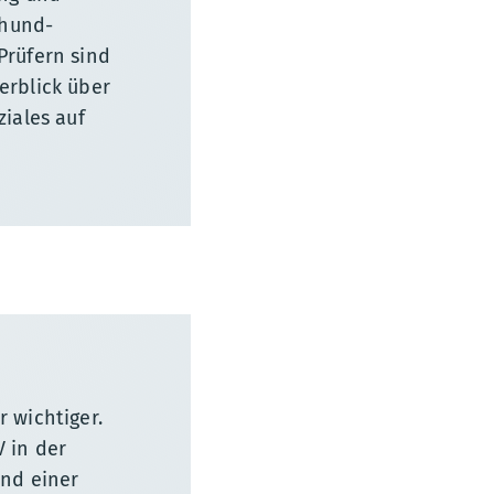
zhund-
Prüfern sind
erblick über
iales auf
 wichtiger.
 in der
and einer