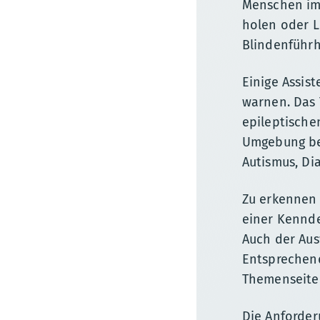
Menschen im 
holen oder L
Blindenführh
Einige Assis
warnen. Das 
epileptischen
Umgebung be
Autismus, Di
Zu erkennen 
einer Kennde
Auch der Aus
Entsprechend
Themenseite 
Die Anforder