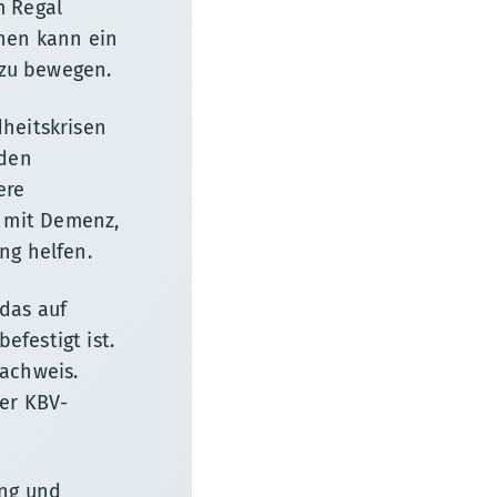
m Regal
chen kann ein
 zu bewegen.
heitskrisen
nden
ere
 mit Demenz,
ng helfen.
das auf
festigt ist.
achweis.
der KBV-
ung und