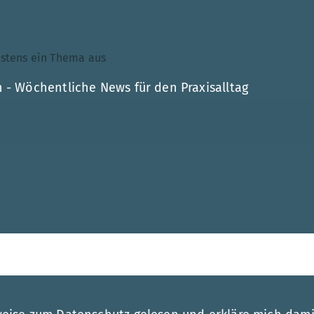
ndestens ein Thema aus
 - Wöchentliche News für den Praxisalltag
Mehr
esse