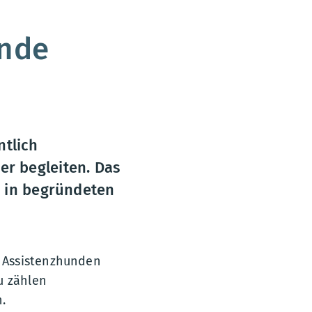
unde
tlich
er begleiten. Das
r in begründeten
 Assistenzhunden
u zählen
.