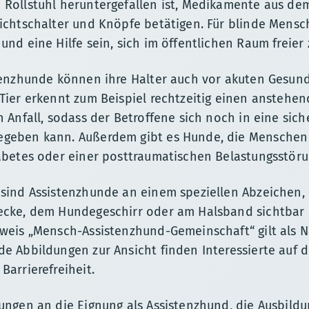
Rollstuhl heruntergefallen ist, Medikamente aus de
ichtschalter und Knöpfe betätigen. Für blinde Mens
und eine Hilfe sein, sich im öffentlichen Raum freier
tenzhunde können ihre Halter auch vor akuten Gesund
Tier erkennt zum Beispiel rechtzeitig einen anstehe
 Anfall, sodass der Betroffene sich noch in eine sich
geben kann. Außerdem gibt es Hunde, die Menschen
abetes oder einer posttraumatischen Belastungsstöru
sind Assistenzhunde an einem speziellen Abzeichen, 
cke, dem Hundegeschirr oder am Halsband sichtbar be
weis „Mensch-Assistenzhund-Gemeinschaft“ gilt als N
e Abbildungen zur Ansicht finden Interessierte auf 
Barrierefreiheit.
ungen an die Eignung als Assistenzhund, die Ausbild