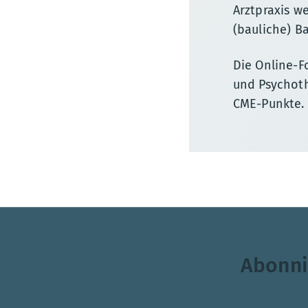
Arztpraxis w
(bauliche) B
Die Online-F
und Psychoth
CME-Punkte.
Abonni