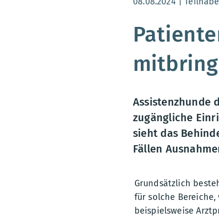
Aktualisierungsdatum
08.08.2024
Teilhab
Patient
mitbrin
Assistenzhunde d
zugängliche Einr
sieht das Behind
Fällen Ausnahme
Grundsätzlich beste
für solche Bereiche
beispielsweise Arzt