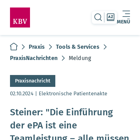
zur Suche-Seite
zur Themen
MENÜ
Warenkorb leer
zur Startseite
Praxis
Tools & Services
PraxisNachrichten
Meldung
Praxisnachricht
Aktualisierungsdatum:
02.10.2024
Elektronische Patientenakte
Steiner: "Die Einführung
der ePA ist eine
Teamleistung – alle müssen