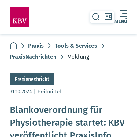
zur Suche-Seite
zur Themen
MENÜ
Warenkorb leer
zur Startseite
Praxis
Tools & Services
PraxisNachrichten
Meldung
Praxisnachricht
Aktualisierungsdatum:
31.10.2024
Heilmittel
Blankoverordnung für
Physiotherapie startet: KBV
veröffentlicht PraxisInfo