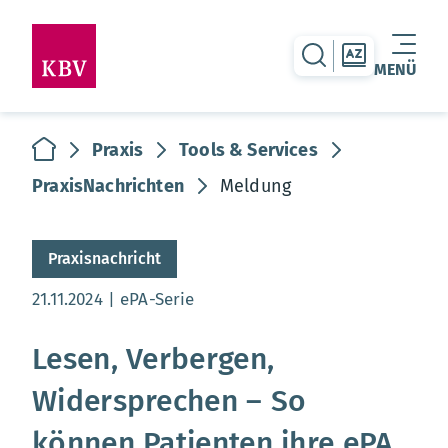
zur Suche-Seite
zur Themen
MENÜ
Warenkorb leer
zur Startseite
Praxis
Tools & Services
PraxisNachrichten
Meldung
Praxisnachricht
Aktualisierungsdatum:
21.11.2024
ePA-Serie
Lesen, Verbergen,
Widersprechen – So
können Patienten ihre ePA