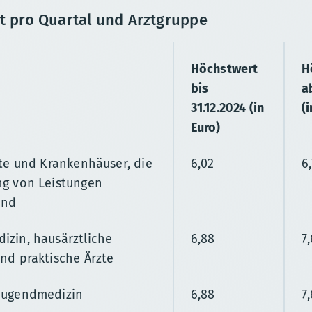
t pro Quartal und Arztgruppe
Höchstwert
H
bis
a
31.12.2024 (in
(i
Euro)
tute und Krankenhäuser, die
6,02
6
ng von Leistungen
ind
izin, hausärztliche
6,88
7
und praktische Ärzte
 Jugendmedizin
6,88
7