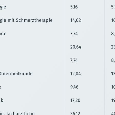
gie
5,16
5
gie mit Schmerztherapie
14,62
1
nde
7,74
8
20,64
2
7,74
8
Ohrenheilkunde
12,04
1
e
9,46
1
ik
17,20
1
in, fachärztliche
36,12
4