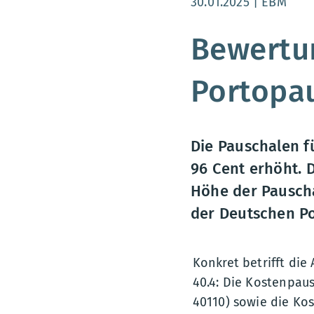
Aktualisierungsdatum
30.01.2025
EBM
Bewertu
Portopa
Die Pauschalen f
96 Cent erhöht. 
Höhe der Pauscha
der Deutschen Po
Konkret betrifft di
40.4: Die Kostenpau
40110) sowie die Ko