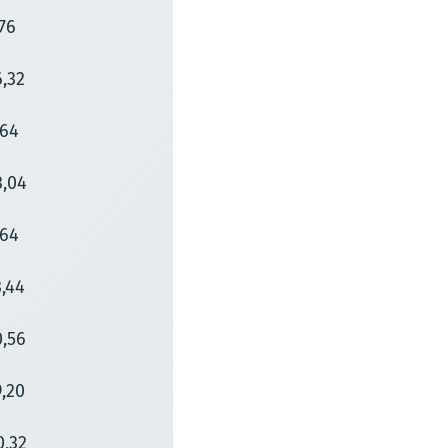
,76
6,32
,64
3,04
,64
3,44
0,56
9,20
0,32