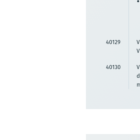
40129
V
V
40130
V
d
m