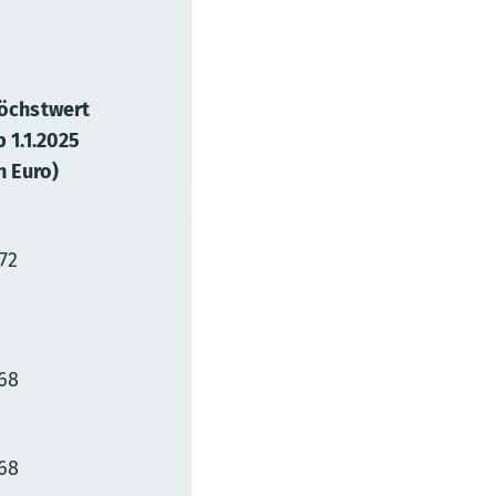
öchstwert
b 1.1.2025
n Euro)
,72
,68
,68