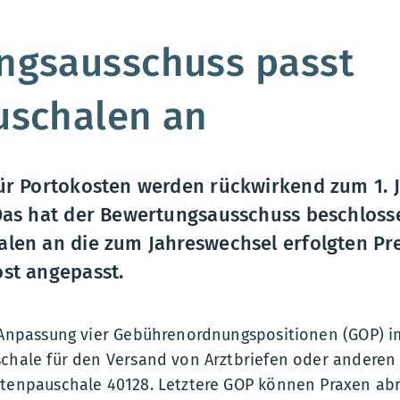
:
ngsausschuss passt
uschalen an
ür Portokosten werden rückwirkend zum 1. 
Das hat der Bewertungsausschuss beschloss
len an die zum Jahreswechsel erfolgten P
st angepasst.
e Anpassung vier Gebührenordnungspositionen (GOP) 
schale für den Versand von Arztbriefen oder anderen
stenpauschale 40128. Letztere GOP können Praxen ab