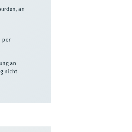
wurden, an
e per
gung an
g nicht