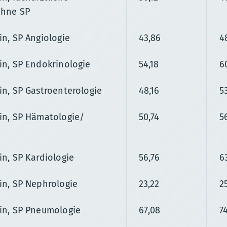
ohne SP
in, SP Angiologie
43,86
4
in, SP Endokrinologie
54,18
6
in, SP Gastroenterologie
48,16
5
in, SP Hämatologie/
50,74
5
in, SP Kardiologie
56,76
6
in, SP Nephrologie
23,22
2
in, SP Pneumologie
67,08
7