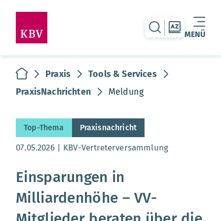
zur Suche-Seite
zur Themen
MENÜ
Warenkorb leer
zur Startseite
Praxis
Tools & Services
PraxisNachrichten
Meldung
Top-Thema
Praxisnachricht
Aktualisierungsdatum:
07.05.2026
KBV-Vertreterversammlung
Einsparungen in
Milliardenhöhe – VV-
Mitglieder beraten über die