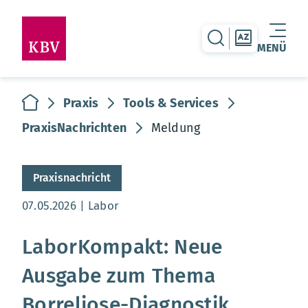
zur Suche-Seite
zur Themen
MENÜ
Warenkorb leer
zur Startseite
Praxis
Tools & Services
PraxisNachrichten
Meldung
Praxisnachricht
Aktualisierungsdatum:
07.05.2026
Labor
LaborKompakt: Neue
Ausgabe zum Thema
Borreliose-Diagnostik