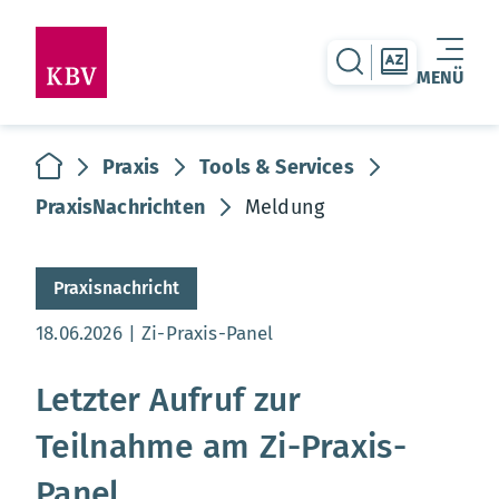
zur Suche-Seite
zur Themen
MENÜ
Warenkorb leer
zur Startseite
Praxis
Tools & Services
PraxisNachrichten
Meldung
Praxisnachricht
Aktualisierungsdatum:
18.06.2026
Zi-Praxis-Panel
Letzter Aufruf zur
Teilnahme am Zi-Praxis-
Panel