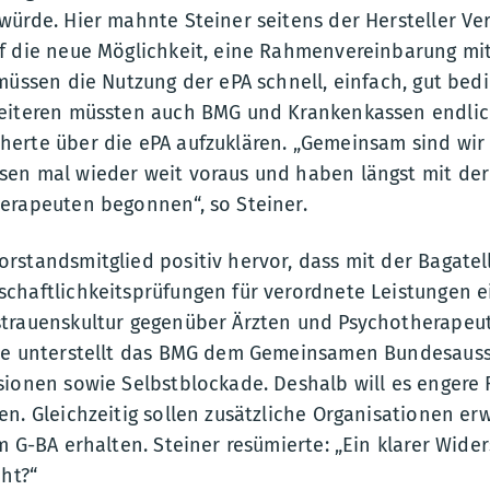
würde. Hier mahnte Steiner seitens der Hersteller V
f die neue Möglichkeit, eine Rahmenvereinbarung mit
müssen die Nutzung der ePA schnell, einfach, gut bed
eiteren müssten auch BMG und Krankenkassen endlich 
erte über die ePA aufzuklären. „Gemeinsam sind wi
en mal wieder weit voraus und haben längst mit der
erapeuten begonnen“, so Steiner.
rstandsmitglied positiv hervor, dass mit der Bagatel
haftlichkeitsprüfungen für verordnete Leistungen ei
trauenskultur gegenüber Ärzten und Psychotherapeu
te unterstellt das BMG dem Gemeinsamen Bundesauss
ionen sowie Selbstblockade. Deshalb will es engere F
n. Gleichzeitig sollen zusätzliche Organisationen er
m G-BA erhalten. Steiner resümierte: „Ein klarer Wide
cht?“