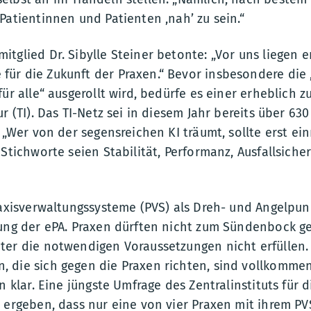
Patientinnen und Patienten ,nah’ zu sein.“
tglied Dr. Sibylle Steiner betonte: „Vor uns liegen
ür die Zukunft der Praxen.“ Bevor insbesondere die 
ür alle“ ausgerollt wird, bedürfe es einer erheblich z
ur (TI). Das TI-Netz sei in diesem Jahr bereits über 63
: „Wer von der segensreichen KI träumt, sollte erst ein
 Stichworte seien Stabilität, Performanz, Ausfallsiche
raxisverwaltungssysteme (PVS) als Dreh- und Angelpunk
rung der ePA. Praxen dürften nicht zum Sündenbock 
ter die notwendigen Voraussetzungen nicht erfüllen
 die sich gegen die Praxen richten, sind vollkommen
n klar. Eine jüngste Umfrage des Zentralinstituts für 
 ergeben, dass nur eine von vier Praxen mit ihrem PV