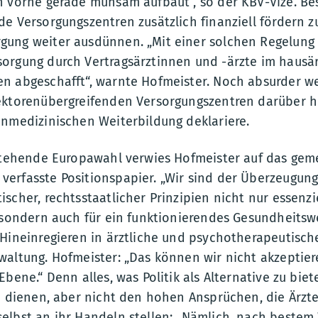
n vorne gerade mühsam aufbaut“, so der KBV-Vize. Be
e Versorgungszentren zusätzlich finanziell fördern z
ung weiter ausdünnen. „Mit einer solchen Regelung
orgung durch Vertragsärztinnen und -ärzte im hausär
n abgeschafft“, warnte Hofmeister. Noch absurder w
ektorenübergreifenden Versorgungszentren darüber hi
inmedizinischen Weiterbildung deklariere.
nstehende Europawahl verwies Hofmeister auf das gem
erfasste Positionspapier. „Wir sind der Überzeugung
scher, rechtsstaatlicher Prinzipien nicht nur essenzi
, sondern auch für ein funktionierendes Gesundheitsw
 Hineinregieren in ärztliche und psychotherapeutisc
altung. Hofmeister: „Das können wir nicht akzeptiere
Ebene.“ Denn alles, was Politik als Alternative zu bi
le dienen, aber nicht den hohen Ansprüchen, die Ärzt
elbst an ihr Handeln stellen: „Nämlich, nach bestem