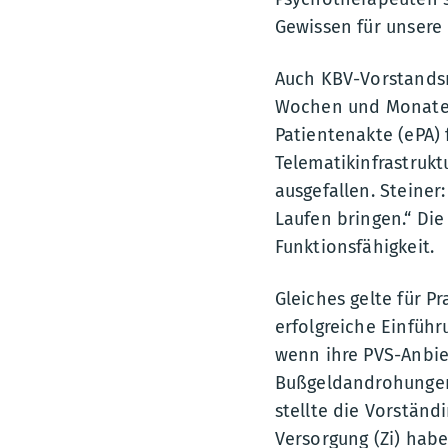
Gewissen für unsere 
Auch KBV-Vorstandsmi
Wochen und Monate f
Patientenakte (ePA) f
Telematikinfrastrukt
ausgefallen. Steiner
Laufen bringen.“ Die
Funktionsfähigkeit.
Gleiches gelte für P
erfolgreiche Einfüh
wenn ihre PVS-Anbie
Bußgeldandrohungen,
stellte die Vorständi
Versorgung (Zi) habe