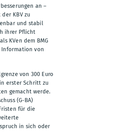
erbesserungen an –
 der KBV zu
ienbar und stabil
ihrer Pflicht
r als KVen dem BMG
 Information von
lgrenze von 300 Euro
n erster Schritt zu
ten gemacht werde.
chuss (G-BA)
risten für die
weiterte
rspruch in sich oder