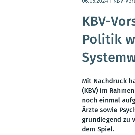
Aktualisierungsdatum
06.05.2024
KBV-Ver
KBV-Vors
Politik 
Systemw
Mit Nachdruck ha
(KBV) im Rahmen 
noch einmal aufg
Ärzte sowie Psy
grundlegend zu v
dem Spiel.