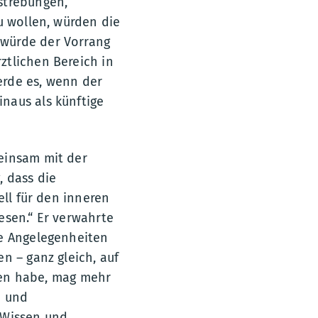
strebungen,
u wollen, würden die
 würde der Vorrang
ztlichen Bereich in
erde es, wenn der
naus als künftige
einsam mit der
, dass die
ell für den inneren
esen.“ Er verwahrte
he Angelegenheiten
n – ganz gleich, auf
eten habe, mag mehr
e und
 Wissen und