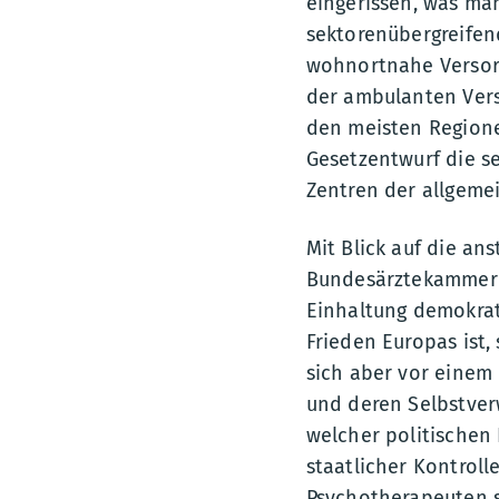
eingerissen, was ma
sektorenübergreifend
wohnortnahe Versorg
der ambulanten Vers
den meisten Regione
Gesetzentwurf die s
Zentren der allgeme
Mit Blick auf die a
Bundesärztekammer v
Einhaltung demokrati
Frieden Europas ist
sich aber vor einem
und deren Selbstverw
welcher politischen 
staatlicher Kontrol
Psychotherapeuten s