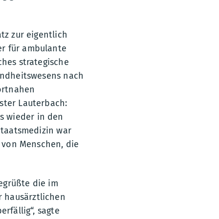
tz zur eigentlich
er für ambulante
ches strategische
sundheitswesens nach
ortnahen
ster Lauterbach:
s wieder in den
 Staatsmedizin war
e von Menschen, die
egrüßte die im
 hausärztlichen
rfällig“, sagte