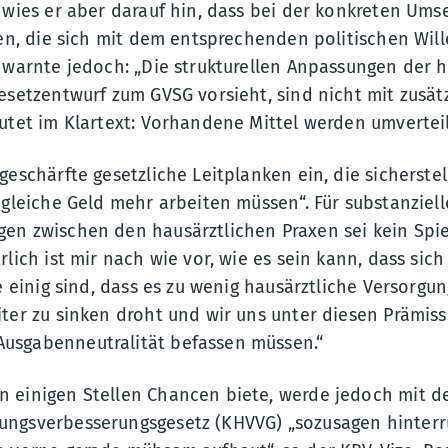
 wies er aber darauf hin, dass bei der konkreten Ums
ien, die sich mit dem entsprechenden politischen Wil
 warnte jedoch: „Die strukturellen Anpassungen der 
esetzentwurf zum GVSG vorsieht, sind nicht mit zusät
utet im Klartext: Vorhandene Mittel werden umverteil
geschärfte gesetzliche Leitplanken ein, die sicherstel
 gleiche Geld mehr arbeiten müssen“. Für substanziell
en zwischen den hausärztlichen Praxen sei kein Spi
rlich ist mir nach wie vor, wie es sein kann, dass sich
se einig sind, dass es zu wenig hausärztliche Versorgun
iter zu sinken droht und wir uns unter diesen Prämi
usgabenneutralität befassen müssen.“
 einigen Stellen Chancen biete, werde jedoch mit 
ngsverbesserungsgesetz (KHVVG) „sozusagen hinterr