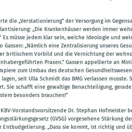
erte die „Verstationierung“ der Versorgung im Gegensa
lantisierung: „Die Krankenhäuser werden immer weit
“ Es müsse jedem klar sein, welche Ideologie und wel
 so Gassen: „Nämlich eine Zentralisierung unseres Ge
r britischem Vorbild und die Vernichtung der wohn
inhabergeführten Praxen.“ Gassen appellierte an Mini
 Papiere zum Umbau des deutschen Gesundheitswesen
e lagen, seit Ulla Schmidt das BMG verlassen musste.
rt. Sie schafft eine gewaltige Benachteiligung, gerad
ystem besonders brauchen!“
e KBV-Vorstandsvorsitzende Dr. Stephan Hofmeister b
ngsstärkungsgesetz (GVSG) vorgesehene Stärkung der
 Entbudgetierung. „Dass sie kommt, ist richtig und übe