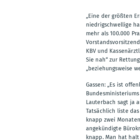
„Eine der größten E
niedrigschwellige h
mehr als 100.000 Pr
Vorstandsvorsitzend
KBV und Kassenärztli
Sie nah“ zur Rettun
„beziehungsweise we
Gassen: „Es ist offen
Bundesministeriums 
Lauterbach sagt ja 
Tatsächlich liste da
knapp zwei Monaten i
angekündigte Bürokra
knapp. Man hat halt 