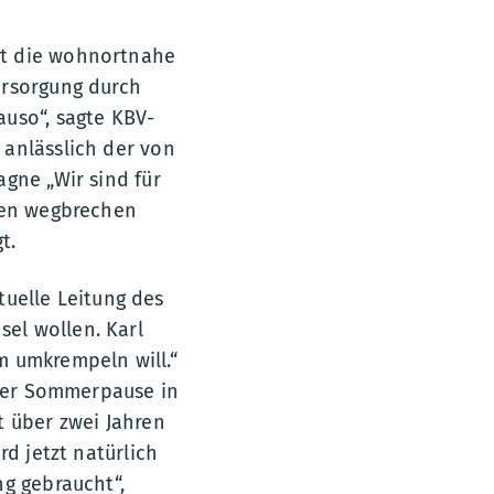
st die wohnortnahe
ersorgung durch
auso“, sagte KBV-
 anlässlich der von
gne „Wir sind für
uren wegbrechen
t.
ktuelle Leitung des
el wollen. Karl
m umkrempeln will.“
 der Sommerpause in
t über zwei Jahren
rd jetzt natürlich
ng gebraucht“,