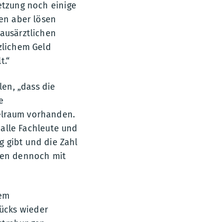
etzung noch einige
len aber lösen
hausärztlichen
zlichem Geld
t.“
len, „dass die
e
elraum vorhanden.
 alle Fachleute und
g gibt und die Zahl
ssen dennoch mit
dem
ücks wieder