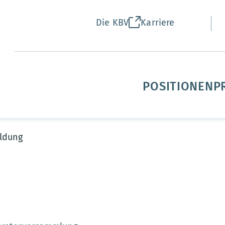
Die KBV
Karriere
POSITIONEN
P
ldung