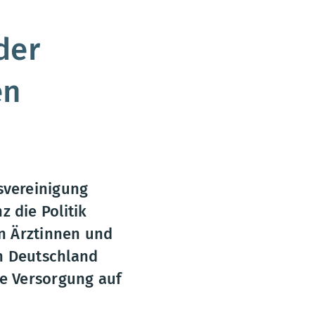
der
en
svereinigung
 die Politik
en Ärztinnen und
n Deutschland
te Versorgung auf