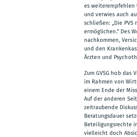
es weiterempfehlen 
und verwies auch au
schließen: „Die PVS 
ermöglichen.“ Des W
nachkommen, Versich
und den Krankenkass
Ärzten und Psychoth
Zum GVSG hob das Vo
im Rahmen von Wirtsc
einem Ende der Miss
Auf der anderen Sei
zeitraubende Diskuss
Beratungsdauer setze
Beteiligungsrechte i
vielleicht doch Absi