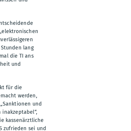
 entscheidende
„elektronischen
uverlässigeren
0 Stunden lang
mal die TI ans
rheit und
t für die
gemacht werden,
. „Sanktionen und
 inakzeptabel“,
die kassenärztliche
S zufrieden sei und