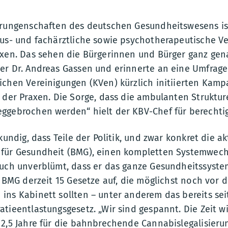
rrungenschaften des deutschen Gesundheitswesens i
aus- und fachärztliche sowie psychotherapeutische V
axen. Das sehen die Bürgerinnen und Bürger ganz gen
er Dr. Andreas Gassen und erinnerte an eine Umfrage
chen Vereinigungen (KVen) kürzlich initiierten Kampa
g der Praxen. Die Sorge, dass die ambulanten Strukt
ggebrochen werden“ hielt der KBV-Chef für berechtig
kundig, dass Teile der Politik, und zwar konkret die a
für Gesundheit (BMG), einen kompletten Systemwechs
auch unverblümt, dass er das ganze Gesundheitssyste
s BMG derzeit 15 Gesetze auf, die möglichst noch vor
ns Kabinett sollten – unter anderem das bereits sei
tieentlastungsgesetz. „Wir sind gespannt. Die Zeit wi
2,5 Jahre für die bahnbrechende Cannabislegalisieru