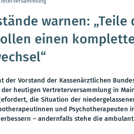
:
treterversammlung
tände warnen: „Teile 
wollen einen komplett
echsel“
t der Vorstand der Kassenärztlichen Bunde
der heutigen Vertreterversammlung in Mainz
efordert, die Situation der niedergelassen
chotherapeutinnen und Psychotherapeuten i
erbessern – andernfalls stehe die ambulan