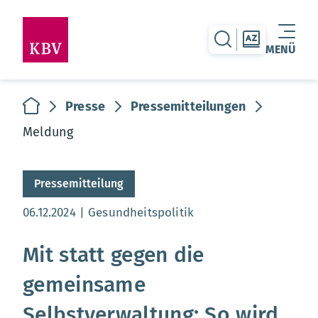
zur Suche-Seite
zur Themen
MENÜ
Warenkorb leer
zur Startseite
Presse
Pressemitteilungen
Meldung
Pressemitteilung
Aktualisierungsdatum:
06.12.2024
Gesundheitspolitik
Mit statt gegen die
gemeinsame
Selbstverwaltung: So wird