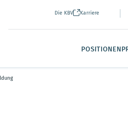
Die KBV
Karriere
POSITIONEN
P
ldung