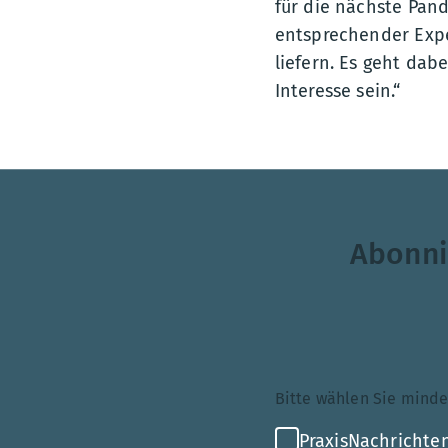
für die nächste Pan
entsprechender Exp
liefern. Es geht da
Interesse sein.“
Abonni
Themenauswahl
Bitte wählen Sie mi
PraxisNachrichten