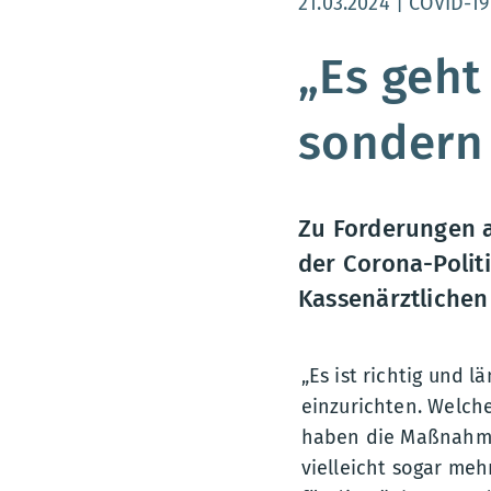
Aktualisierungsdatum
21.03.2024
COVID-19
„Es geht
sondern
Zu Forderungen a
der Corona-Politi
Kassenärztlichen
„Es ist richtig und 
einzurichten. Welch
haben die Maßnahmen
vielleicht sogar me