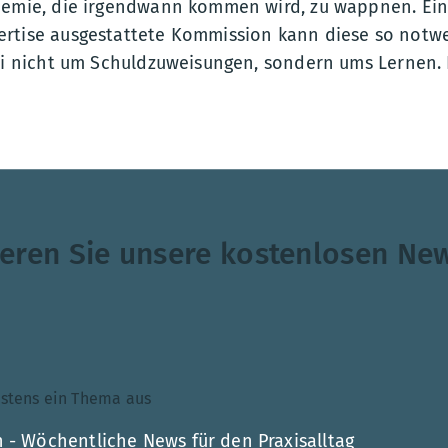
demie, die irgendwann kommen wird, zu wappnen. Ein
ertise ausgestattete Kommission kann diese so not
bei nicht um Schuldzuweisungen, sondern ums Lernen. 
eren Sie unsere kostenlosen New
ndestens ein Thema aus
 - Wöchentliche News für den Praxisalltag