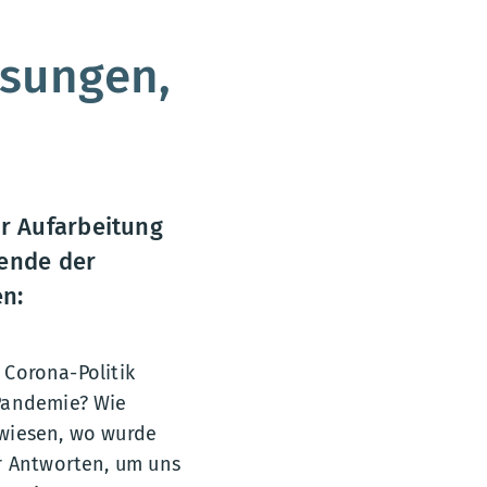
isungen,
r Aufarbeitung
zende der
en:
 Corona-Politik
-Pandemie? Wie
rwiesen, wo wurde
r Antworten, um uns