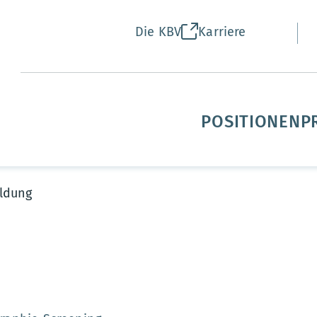
Die KBV
Karriere
POSITIONEN
P
ldung