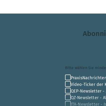
Abonni
Themenauswahl
Bitte wählen Sie mi
PraxisNachrichten
Video-Ticker der
QEP-Newsletter -
QZ-Newsletter - Ak
ITA-Newsletter - 