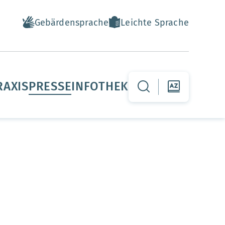
Gebärdensprache
Leichte Sprache
RAXIS
PRESSE
INFOTHEK
zur Suche-Seite
zur Themenf
Warenkorb leer