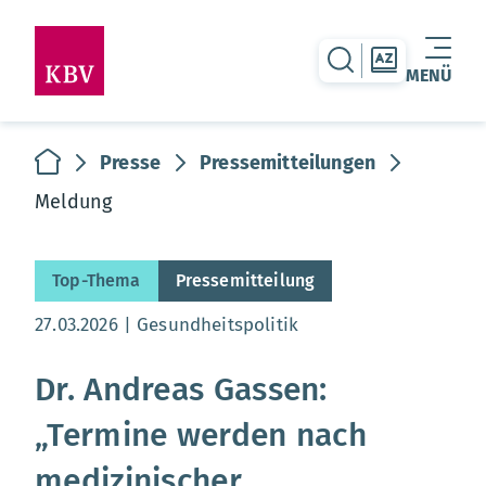
zur Suche-Seite
zur Themen
MENÜ
Warenkorb leer
zur Startseite
Presse
Pressemitteilungen
Meldung
Top-Thema
Pressemitteilung
Aktualisierungsdatum:
27.03.2026
Gesundheitspolitik
Dr. Andreas Gassen:
„Termine werden nach
medizinischer