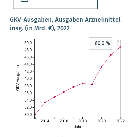
GKV-Ausgaben, Ausgaben Arzneimittel
insg. (in Mrd. €), 2022
2022
+ 60,0 %
50,0
48,0
46,0
44,0
GKV-Ausgaben
42,0
40,0
38,0
36,0
34,0
32,0
30,0
2014
2016
2018
2020
2022
Jahr