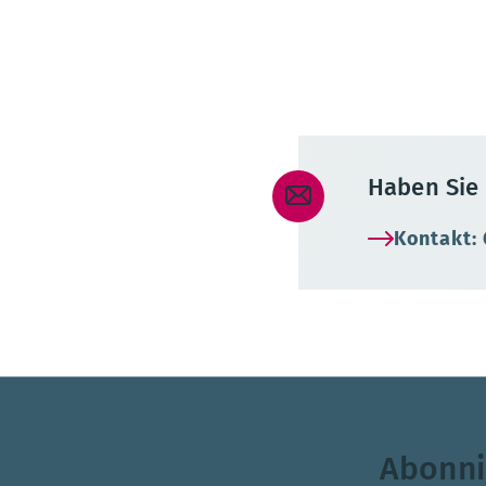
Krankenhauskosten
Haben Sie 
Kontakt:
Abonni