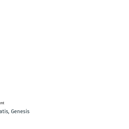
amt
tis, Genesis