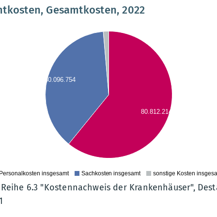
mtkosten, Gesamtkosten, 2022
50.096.754
80.812.214
0
Personalkosten insgesamt
Sachkosten insgesamt
sonstige Kosten insges
2 Reihe 6.3 "Kostennachweis der Krankenhäuser", Desta
1