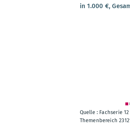
in 1.000 €, Gesa
80000000
70000000
60000000
50000000
40000000
30000000
20000000
10000000
0
Quelle : Fachserie 1
Themenbereich 2312