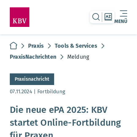
zur Suche-Seite
zur Themen
MENÜ
Warenkorb leer
zur Startseite
Praxis
Tools & Services
PraxisNachrichten
Meldung
Praxisnachricht
Aktualisierungsdatum:
07.11.2024
Fortbildung
Die neue ePA 2025: KBV
startet Online-Fortbildung
für Praxen