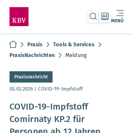
zur Suche-Seite
zur Themen
MENÜ
Warenkorb leer
zur Startseite
Praxis
Tools & Services
PraxisNachrichten
Meldung
Praxisnachricht
Aktualisierungsdatum:
05.02.2026
COVID-19-Impfstoff
COVID-19-Impfstoff
Comirnaty KP.2 für
Personen ab 12 Jahren