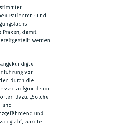
estimmter
nen Patienten- und
gungsfachs –
e Praxen, damit
ereitgestellt werden
e angekündigte
Einführung von
rden durch die
ressen aufgrund von
örten dazu. „Solche
n und
enzgefährdend und
ssung ab“, warnte