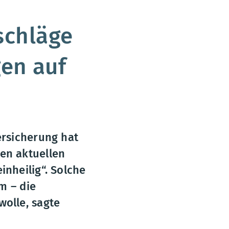
schläge
gen auf
ersicherung hat
en aktuellen
nheilig“. Solche
m – die
olle, sagte