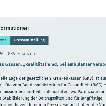
nformationen
hema
Pressemitteilung
sierungsdatum:
26
GKV-Finanzen
as Gassen: „Realitätsfremd, bei ambulanter Verso
ielle Lage der gesetzlichen Krankenkassen (GKV) ist äu
t. Die vom Bundesministerium für Gesundheit (BMG) e
mission Gesundheit“ soll ausloten, wo Potenziale für 
ge Stabilisierung der Beitragssätze und für langfristige
eformen liegen. In einem Pressegespräch haben die Vo