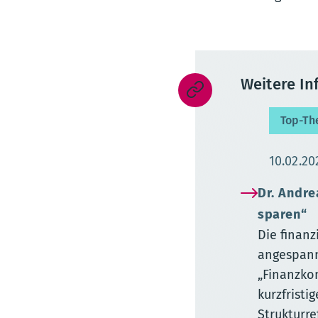
Weitere I
Top-T
Aktuali
10.02.20
Dr. Andre
sparen“
Die finanz
angespann
„Finanzkom
kurzfristi
Strukturr