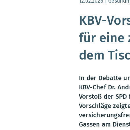
Aktualisierungsdatum
12.02.2026
Gesundhe
KBV-Vors
für eine
dem Tis
In der Debatte u
KBV-Chef Dr. And
Vorstoß der SPD 
Vorschläge zeigte
versicherungsfre
Gassen am Dienst