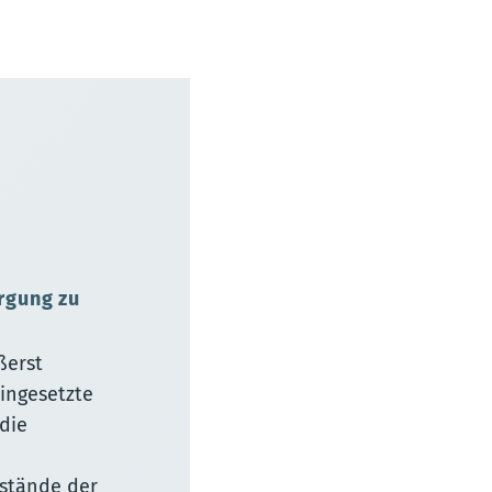
rgung zu
ßerst
ingesetzte
die
rstände der