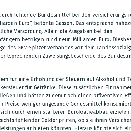
durch fehlende Bundesmittel bei den versicherungsf
lliarden Euro“, betonte Gassen. Das entspräche nahe
liche Versorgung. Allein die Ausgaben bei den
ängern betrügen rund neun Milliarden Euro. Diesbez
age des GKV-Spitzenverbandes vor dem Landessozialg
 entsprechenden Zuweisungsbescheide des Bundesamt
dem für eine Erhöhung der Steuern auf Alkohol und T
kersteuer für Getränke. Diese zusätzlichen Einnahmen
fließen und hätten zudem noch einen präventiven Ef
n Preise weniger ungesunde Genussmittel konsumiert
sich durch einen stärkeren Bürokratieabbau erzielen.
chts fehlender Gelder prüfen, ob sie ihren Versicher
sleistungen anbieten könnten. Hieraus könnte sich ei