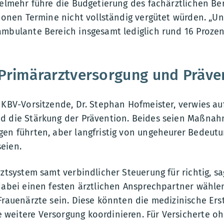
ielmehr führe die Budgetierung des fachärztlichen Be
lionen Termine nicht vollständig vergütet würden. „U
ambulante Bereich insgesamt lediglich rund 16 Proze
 Primärarztversorgung und Präve
 KBV-Vorsitzende, Dr. Stephan Hofmeister, verwies au
d die Stärkung der Prävention. Beides seien Maßnahme
gen führten, aber langfristig von ungeheurer Bedeutu
eien.
rztsystem samt verbindlicher Steuerung für richtig, sa
 dabei einen festen ärztlichen Ansprechpartner wähle
Frauenärzte sein. Diese könnten die medizinische Er
weitere Versorgung koordinieren. Für Versicherte oh