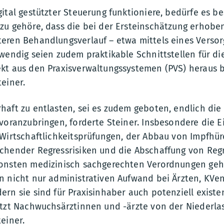
ital gestützter Steuerung funktioniere, bedürfe es b
zu gehöre, dass die bei der Ersteinschätzung erhobe
eren Behandlungsverlauf – etwa mittels eines Versor
wendig seien zudem praktikable Schnittstellen für di
kt aus den Praxisverwaltungssystemen (PVS) heraus b
einer.
haft zu entlasten, sei es zudem geboten, endlich di
voranzubringen, forderte Steiner. Insbesondere die 
 Wirtschaftlichkeitsprüfungen, der Abbau von Impfhü
chender Regressrisiken und die Abschaffung von Reg
onsten medizinisch sachgerechten Verordnungen geh
n nicht nur administrativen Aufwand bei Ärzten, KVe
ern sie sind für Praxisinhaber auch potenziell exist
etzt Nachwuchsärztinnen und -ärzte von der Niederla
einer.