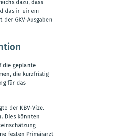
reichs dazu, dass
nd das in einem
nt der GKV-Ausgaben
ntion
f die geplante
n, die kurzfristig
ng für das
gte der KBV-Vize.
n. Dies könnten
steinschätzung
ne festen Primärarzt