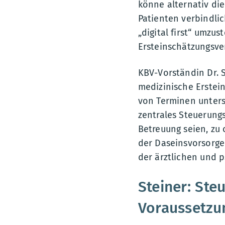
könne alternativ die 
Patienten verbindlic
„digital first“ umzus
Ersteinschätzungsve
KBV-Vorständin Dr. S
medizinische Erstei
von Terminen unterst
zentrales Steuerungs
Betreuung seien, zu 
der Daseinsvorsorge 
der ärztlichen und 
Steiner: Ste
Voraussetzu