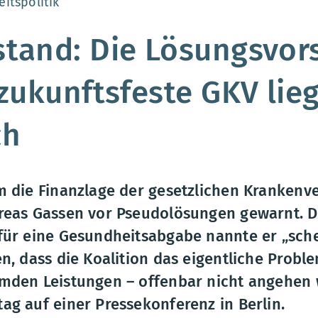
:
itspolitik
tand: Die Lösungsvor
 zukunftsfeste GKV lie
ch
m die Finanzlage der gesetzlichen Krankenv
reas Gassen vor Pseudolösungen gewarnt. D
für eine Gesundheitsabgabe nannte er „schei
n, dass die Koalition das eigentliche Proble
mden Leistungen – offenbar nicht angehen w
ag auf einer Pressekonferenz in Berlin.