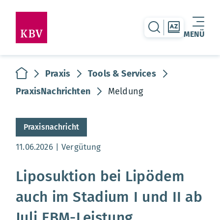
zur Suche-Seite
zur Themen
MENÜ
Warenkorb leer
zur Startseite
Praxis
Tools & Services
PraxisNachrichten
Meldung
Praxisnachricht
Aktualisierungsdatum:
11.06.2026
Vergütung
Liposuktion bei Lipödem
auch im Stadium I und II ab
Juli EBM-Leistung