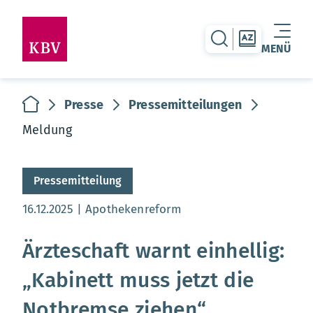
zur Suche-Seite
zur Themen
MENÜ
Warenkorb leer
zur Startseite
Presse
Pressemitteilungen
Meldung
Pressemitteilung
Aktualisierungsdatum:
16.12.2025
Apothekenreform
Ärzteschaft warnt einhellig:
„Kabinett muss jetzt die
Notbremse ziehen“