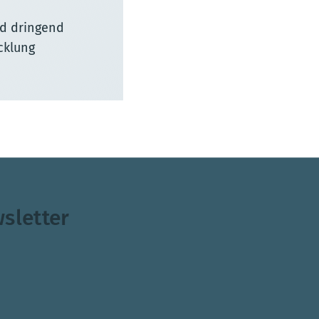
nd dringend
cklung
sletter