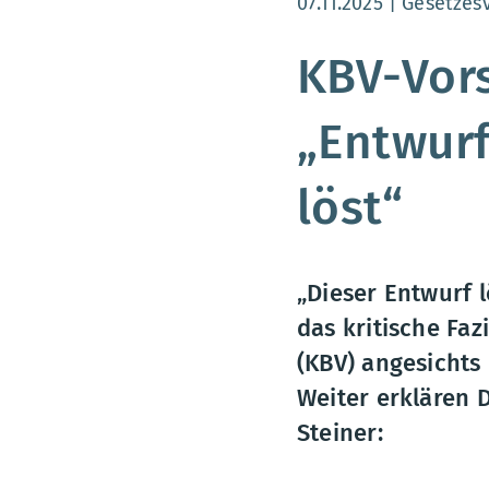
Aktualisierungsdatum
07.11.2025
Gesetzes
KBV-Vors
„Entwurf
löst“
„Dieser Entwurf 
das kritische Fa
(KBV) angesichts
Weiter erklären 
Steiner: