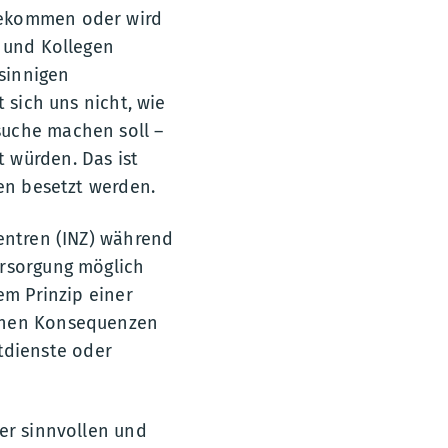
gekommen oder wird
n und Kollegen
nsinnigen
 sich uns nicht, wie
suche machen soll –
 würden. Das ist
ten besetzt werden.
zentren (INZ) während
ersorgung möglich
em Prinzip einer
einen Konsequenzen
tdienste oder
ner sinnvollen und