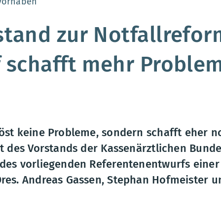
:
vorhaben
tand zur Notfallrefor
 schafft mehr Problem
löst keine Probleme, sondern schafft eher n
zit des Vorstands der Kassenärztlichen Bund
 des vorliegenden Referentenentwurfs einer 
Dres. Andreas Gassen, Stephan Hofmeister un