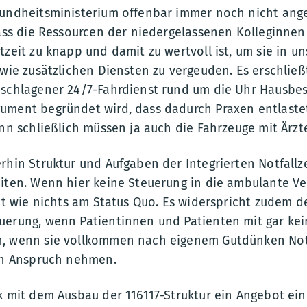
sundheitsministerium offenbar immer noch nicht an
dass die Ressourcen der niedergelassenen Kolleginne
tzeit zu knapp und damit zu wertvoll ist, um sie in u
owie zusätzlichen Diensten zu vergeuden. Es erschließt
eschlagener 24/7-Fahrdienst rund um die Uhr Hausbe
ument begründet wird, dass dadurch Praxen entlastet
enn schließlich müssen ja auch die Fahrzeuge mit Ärz
rhin Struktur und Aufgaben der Integrierten Notfall
eiten. Wenn hier keine Steuerung in die ambulante V
gut wie nichts am Status Quo. Es widerspricht zudem d
uerung, wenn Patientinnen und Patienten mit gar k
n, wenn sie vollkommen nach eigenem Gutdünken No
 in Anspruch nehmen.
k mit dem Ausbau der 116117-Struktur ein Angebot ei