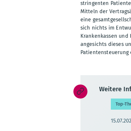
stringenten Patient
Mitteln der Vertrags
eine gesamtgesellsch
sich nichts im Entwu
Krankenkassen und Ka
angesichts dieses un
Patientensteuerung o
Weitere I
Top-T
Aktualis
15.07.20