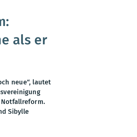
m:
e als er
och neue“, lautet
esvereinigung
Notfallreform.
d Sibylle