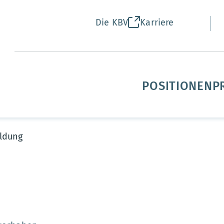
Die KBV
Karriere
POSITIONEN
P
ldung