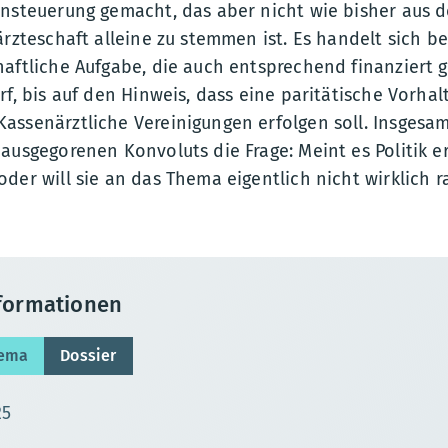
ensteuerung gemacht, das aber nicht wie bisher aus d
ärzteschaft alleine zu stemmen ist. Es handelt sich 
aftliche Aufgabe, die auch entsprechend finanziert 
rf, bis auf den Hinweis, dass eine paritätische Vorha
ssenärztliche Vereinigungen erfolgen soll. Insgesamt
ausgegorenen Konvoluts die Frage: Meint es Politik e
der will sie an das Thema eigentlich nicht wirklich r
nformationen
hema
Dossier
ierungsdatum:
25