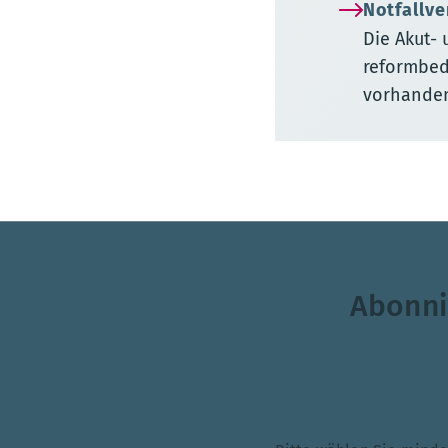
Notfallv
Die Akut- 
reformbed
vorhanden
Abonni
Themenauswahl