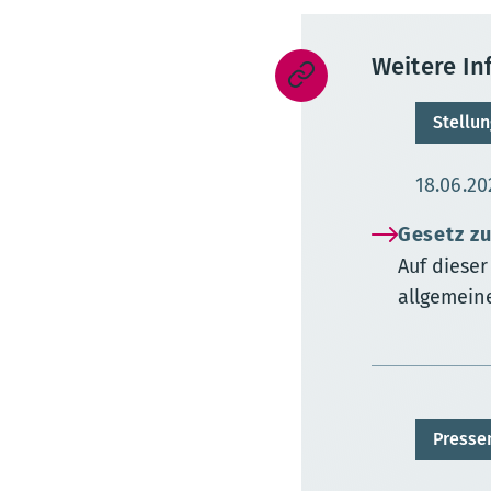
Weitere I
Stellu
Aktuali
18.06.20
Gesetz z
Auf diese
allgemein
Presse