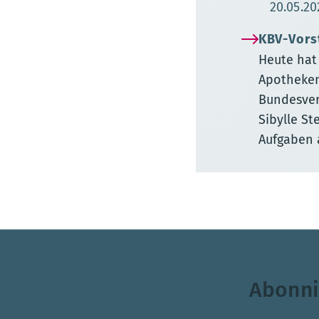
Aktuali
20.05.20
KBV-Vors
Heute hat
Apotheken
Bundesver
Sibylle St
Aufgaben 
Abonni