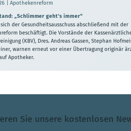
sierungsdatum:
26
Apothekenreform
tand: „Schlimmer geht's immer“
 sich der Gesundheitsausschuss abschließend mit der
reform beschäftigt. Die Vorstände der Kassenärztlich
einigung (KBV), Dres. Andreas Gassen, Stephan Hofmei
einer, warnen erneut vor einer Übertragung originär är
auf Apotheker.
eren Sie unsere kostenlosen New