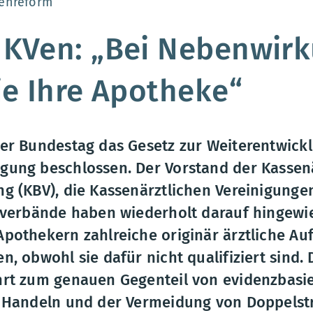
:
enreform
 KVen: „Bei Nebenwir
ie Ihre Apotheke“
er Bundestag das Gesetz zur Weiterentwick
ung beschlossen. Der Vorstand der Kassen
g (KBV), die Kassenärztlichen Vereinigunge
sverbände haben wiederholt darauf hingewie
pothekern zahlreiche originär ärztliche Au
n, obwohl sie dafür nicht qualifiziert sind.
rt zum genauen Gegenteil von evidenzbasie
 Handeln und der Vermeidung von Doppelstr