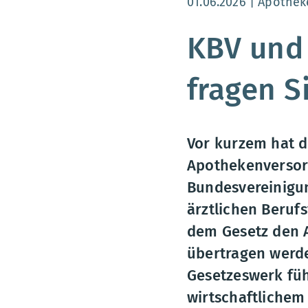
Aktualisierungsdatum
01.06.2026
Apothek
KBV und
fragen S
Vor kurzem hat d
Apothekenversorg
Bundesvereinigun
ärztlichen Beruf
dem Gesetz den A
übertragen werde
Gesetzeswerk füh
wirtschaftlichem