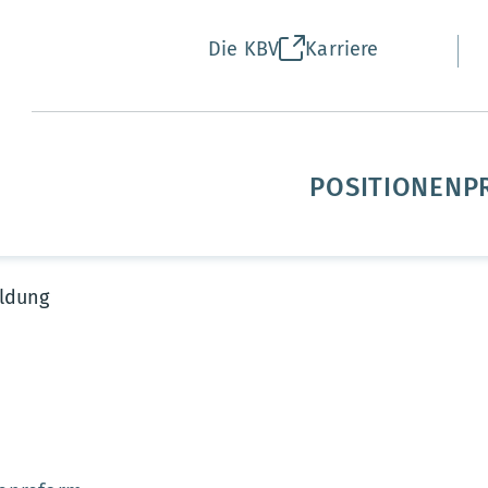
Die KBV
Karriere
POSITIONEN
P
ldung