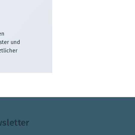
en
ster und
ztlicher
sletter