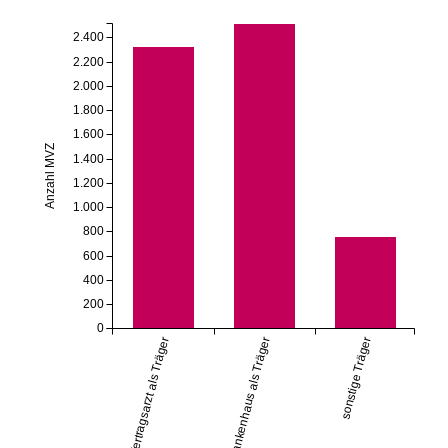
2.400
2.200
2.000
1.800
1.600
Anzahl MVZ
1.400
1.200
1.000
800
600
400
200
0
Vertragsarzt als Träger
Krankenhaus als Träger
sonstige Träger