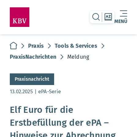
zur Suche-Seite
zur Themen
MENÜ
Warenkorb leer
zur Startseite
Praxis
Tools & Services
PraxisNachrichten
Meldung
Praxisnachricht
Aktualisierungsdatum:
13.02.2025
ePA-Serie
Elf Euro für die
Erstbefüllung der ePA –
Hinweise zur Abrechnung