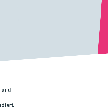
n und
diert.