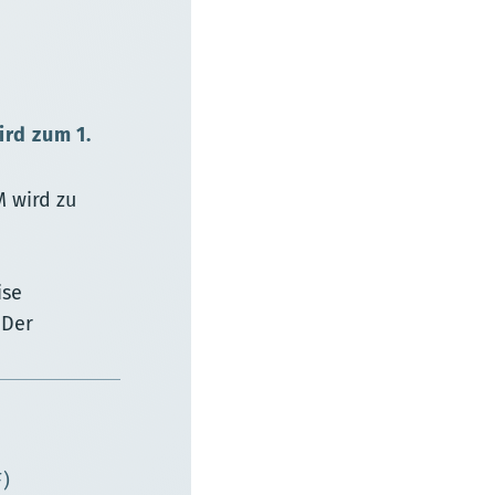
rd zum 1.
 wird zu
ise
 Der
F)