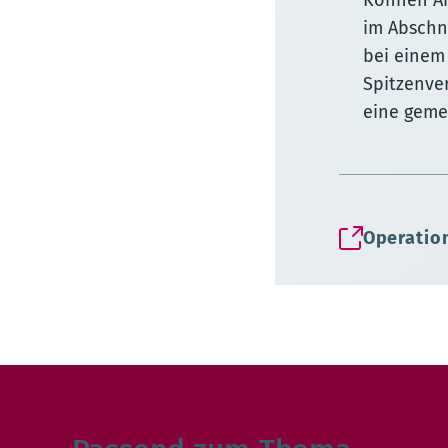
Können Är
im Abschni
bei einem 
Spitzenve
eine gemei
Operatio