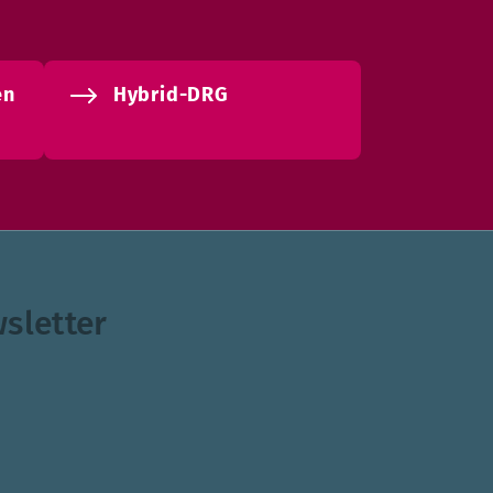
en
Hybrid-DRG
sletter