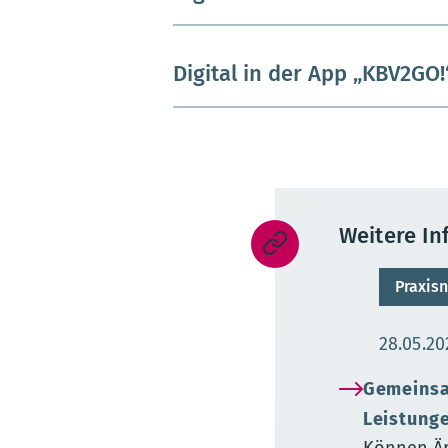
Digital in der App „KBV2GO!
Weitere I
Praxisn
Aktuali
28.05.20
Gemeinsa
Leistung