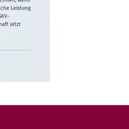
echnen, wenn
lche Leistung
GKV-
aft jetzt