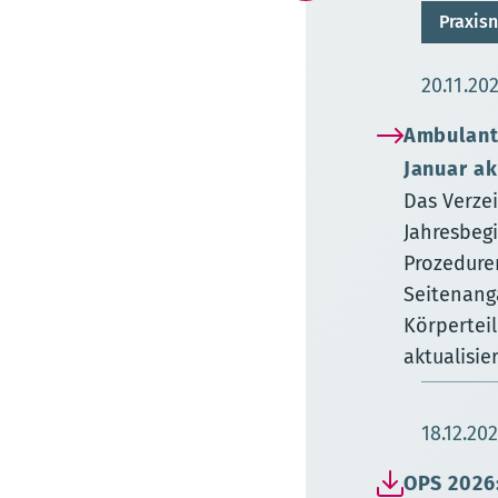
Praxisn
Aktuali
20.11.20
Ambulant
Januar ak
Das Verze
Jahresbeg
Prozedure
Seitenang
Körpertei
aktualisie
Aktualis
18.12.20
OPS 2026