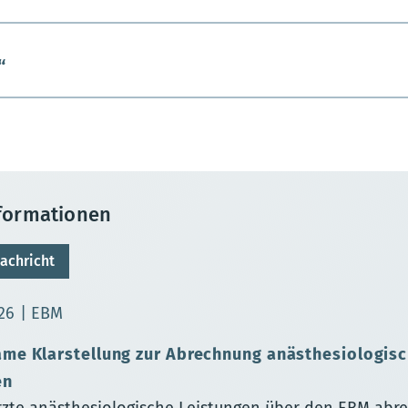
“
nformationen
achricht
sierungsdatum:
26
EBM
me Klarstellung zur Abrechnung anästhesiologisc
en