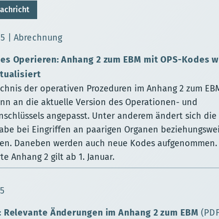
achricht
sierungsdatum:
25
Abrechnung
es Operieren: Anhang 2 zum EBM mit OPS-Kodes wi
tualisiert
ichnis der operativen Prozeduren im Anhang 2 zum EBM
inn an die aktuelle Version des Operationen- und
nschlüssels angepasst. Unter anderem ändert sich die
abe bei Eingriffen an paarigen Organen beziehungswe
len. Daneben werden auch neue Kodes aufgenommen.
rte Anhang 2 gilt ab 1. Januar.
ierungsdatum:
25
: Relevante Änderungen im Anhang 2 zum EBM
(PD